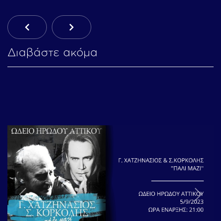
Προηγούμενο Άρθρο: H Axion Hellas Στο Peace 
Επόμενο Άρθρο: 3η Αποστολή: Ψαρά –
Διαβάστε ακόμα
Previous
Next