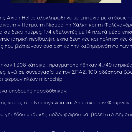
ης Axion Hellas ολοκληρώθηκε με επιτυχία με στάσεις 
ινα, την Πάτμο, τη Νίσυρο, τη Χάλκη και τη Φολέγανδρο
σα σε δέκα ημέρες, 174 εθελοντές με 14 πλωτά μέσα επι
τας ιατρική περίθαλψη, εκπαιδευτικές και πολιτιστικές 
ς που βελτιώνουν ουσιαστικά την καθημερινότητα των 
ηκαν 1.308 κάτοικοι, πραγματοποιήθηκαν 4.749 ιατρικές
ητες, ενώ σε συνεργασία με τον ΣΠΑΖ, 100 αδέσποτα ζώ
ι φέρουν πλέον microchip.
έργα υποδομής παραδόθηκαν:
κής χαράς στο Νηπιαγωγείο και Δημοτικό των Φούρνων
υ γηπέδου μπάσκετ, ποδοσφαίρου και βόλεϊ στο Δημοτι