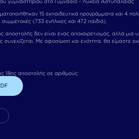
ού γυμναστηρίου στο Γυμνάσιο - Λύκειο Αστυπάλαιας
ατοποιήθηκαν 15 εκπαιδευτικά προγράμματα και 4 πολιτ
 συμμετοχές (733 ενήλικες και 472 παιδιά).
ης αποστολής δεν είναι ένας αποχαιρετισμός, αλλά μια 
ς συνεχίζεται. Με αφοσίωση και ενότητα, θα είμαστε εκ
ης 18ης αποστολής σε αριθμούς:
PDF
 Άρθρο: Δωρεά Ηλεκτροκαρδιογράφου Στη Μνήμη Της 
πόμενο Άρθρο: Συνάντηση Της Axion Hellas Με Τον Παν