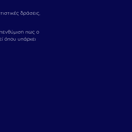
ιστικές δράσεις,
υπενθύμιση πως ο
εί όπου υπάρχει
Ελένης Και Της Φανής Καζάκη
αγιώτατο Οικουμενικό Πατριάρχη Κ.κ. Βαρθολομαίο Στο