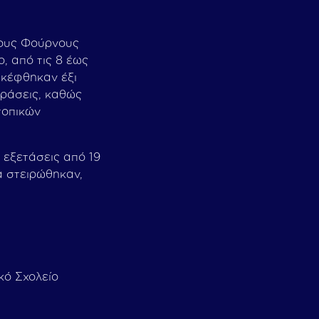
τους Φούρνους
, από τις 8 έως
σκέφθηκαν έξι
δράσεις, καθώς
τοπικών
 εξετάσεις από 19
α στειρώθηκαν,
κό Σχολείο